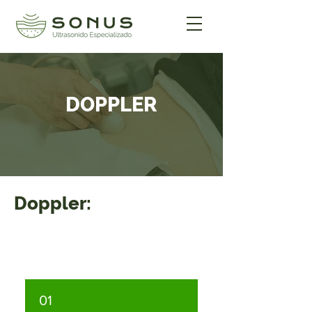
DOPPLER
Doppler:
01